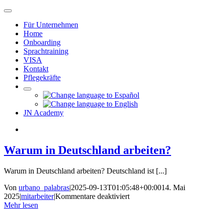
Zum
Navigation
Inhalt
umschalten
Für Unternehmen
springen
Home
Onboarding
Sprachtraining
VISA
Kontakt
Pflegekräfte
JN Academy
Warum in Deutschland arbeiten?
Warum in Deutschland arbeiten? Deutschland ist [...]
Von
urbano_palabras
|
2025-09-13T01:05:48+00:00
14. Mai
für
2025
|
mitarbeiter
|
Kommentare deaktiviert
Warum
Mehr lesen
in