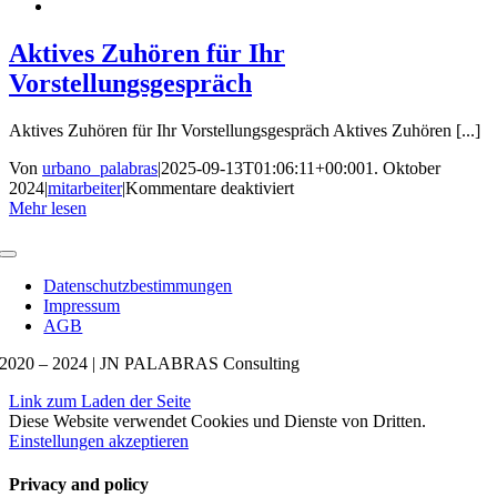
Deutschland
arbeiten?
Aktives Zuhören für Ihr
Vorstellungsgespräch
Aktives Zuhören für Ihr Vorstellungsgespräch Aktives Zuhören [...]
Von
urbano_palabras
|
2025-09-13T01:06:11+00:00
1. Oktober
für
2024
|
mitarbeiter
|
Kommentare deaktiviert
Aktives
Mehr lesen
Zuhören
für
Navigation
Ihr
umschalten
Datenschutzbestimmungen
Vorstellungsgespräch
Impressum
AGB
2020 – 2024 | JN PALABRAS Consulting
Link zum Laden der Seite
Diese Website verwendet Cookies und Dienste von Dritten.
Einstellungen
akzeptieren
Privacy and policy