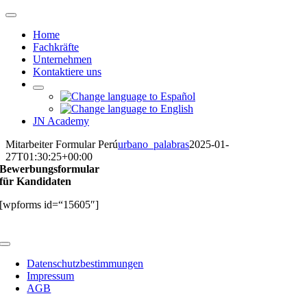
Zum
Navigation
Inhalt
umschalten
Home
springen
Fachkräfte
Unternehmen
Kontaktiere uns
JN Academy
Mitarbeiter Formular Perú
urbano_palabras
2025-01-
27T01:30:25+00:00
Bewerbungsformular
für Kandidaten
[wpforms id=“15605″]
Navigation
umschalten
Datenschutzbestimmungen
Impressum
AGB