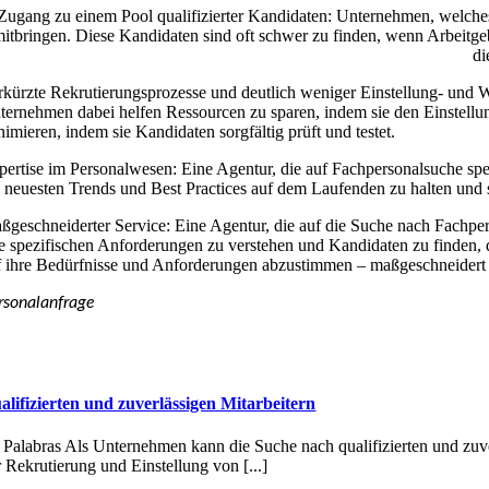
Z
ugang zu einem Pool qualifizierter Kandidaten: Unternehmen, welches
itbringen. Diese Kandidaten sind oft schwer zu finden, wenn Arbeitgeber
di
rkürzte Rekrutierungsprozesse und deutlich weniger Einstellung- und W
ternehmen dabei helfen Ressourcen zu sparen, indem sie den Einstellun
nimieren, indem sie Kandidaten sorgfältig prüft und testet.
pertise im Personalwesen: Eine Agentur, die auf Fachpersonalsuche spez
e neuesten Trends und Best Practices auf dem Laufenden zu halten und s
ßgeschneiderter Service: Eine Agentur, die auf die Suche nach Fachpers
re spezifischen Anforderungen zu verstehen und Kandidaten zu finden,
f ihre Bedürfnisse und Anforderungen abzustimmen – maßgeschneidert
rsonalanfrage
alifizierten und zuverlässigen Mitarbeitern
 Palabras Als Unternehmen kann die Suche nach qualifizierten und zuve
r Rekrutierung und Einstellung von [...]