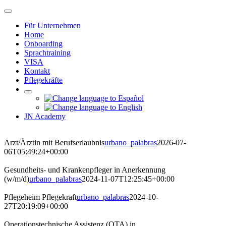
Zum
Navigation
Inhalt
umschalten
Für Unternehmen
springen
Home
Onboarding
Sprachtraining
VISA
Kontakt
Pflegekräfte
JN Academy
Arzt/Ärztin mit Berufserlaubnis
urbano_palabras
2026-07-
06T05:49:24+00:00
Gesundheits- und Krankenpfleger in Anerkennung
(w/m/d)
urbano_palabras
2024-11-07T12:25:45+00:00
Pflegeheim Pflegekraft
urbano_palabras
2024-10-
27T20:19:09+00:00
Operationstechnische Assistenz (OTA) in