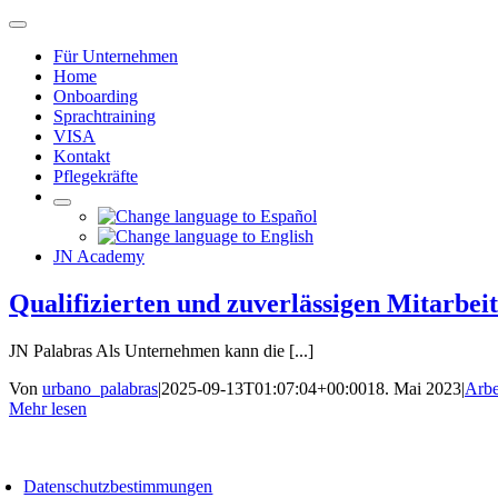
Zum
Navigation
Inhalt
umschalten
Für Unternehmen
springen
Home
Onboarding
Sprachtraining
VISA
Kontakt
Pflegekräfte
JN Academy
Qualifizierten und zuverlässigen Mitarbei
JN Palabras Als Unternehmen kann die [...]
Von
urbano_palabras
|
2025-09-13T01:07:04+00:00
18. Mai 2023
|
Arbe
Mehr lesen
avigation
mschalten
Datenschutzbestimmungen